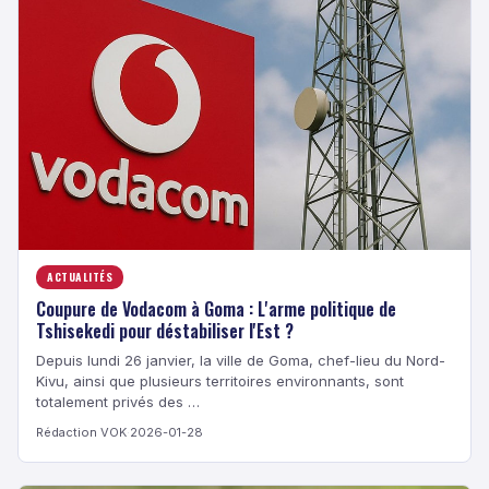
ACTUALITÉS
Coupure de Vodacom à Goma : L'arme politique de
Tshisekedi pour déstabiliser l'Est ?
Depuis lundi 26 janvier, la ville de Goma, chef-lieu du Nord-
Kivu, ainsi que plusieurs territoires environnants, sont
totalement privés des …
Rédaction VOK
·
2026-01-28