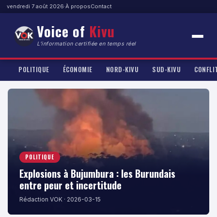
vendredi 7 août 2026
·
À propos
Contact
Voice of
Kivu
L'information certifiée en temps réel
POLITIQUE
ÉCONOMIE
NORD-KIVU
SUD-KIVU
CONFLI
POLITIQUE
Explosions à Bujumbura : les Burundais
entre peur et incertitude
Rédaction VOK · 2026-03-15