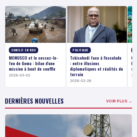
CONFLIT EN RDC
POLITIQUE
P
MONUSCO et le cessez-le-
Tshisekedi face à l'escalade
Gom
feu de Goma : bilan d'une
: entre illusions
l'
mission à bout de souffle
diplomatiques et réalités du
si
terrain
2026-03-02
20
2026-02-28
DERNIÈRES NOUVELLES
VOIR PLUS →